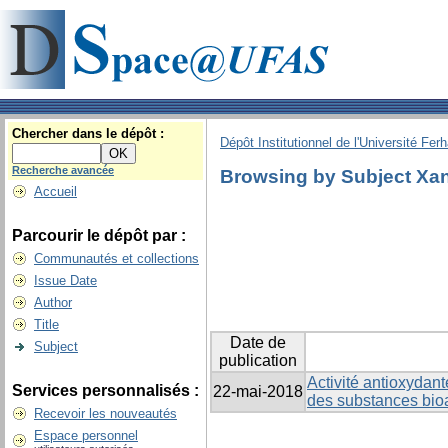
Chercher dans le dépôt :
Dépôt Institutionnel de l'Université Fer
Recherche avancée
Browsing by Subject Xa
Accueil
Parcourir le dépôt par :
Communautés et collections
Issue Date
Author
Title
Date de
Subject
publication
Activité antioxydan
Services personnalisés :
22-mai-2018
des substances bio
Recevoir les nouveautés
Espace personnel