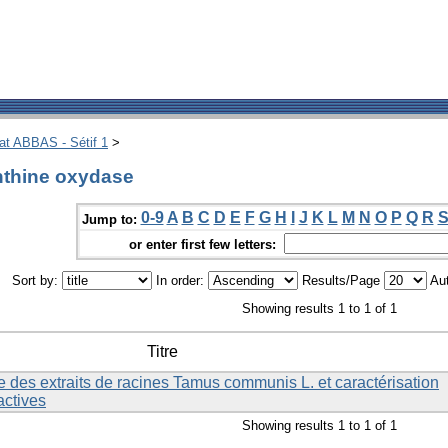
hat ABBAS - Sétif 1
>
nthine oxydase
0-9
A
B
C
D
E
F
G
H
I
J
K
L
M
N
O
P
Q
R
Jump to:
or enter first few letters:
Sort by:
In order:
Results/Page
Aut
Showing results 1 to 1 of 1
Titre
te des extraits de racines Tamus communis L. et caractérisation
actives
Showing results 1 to 1 of 1