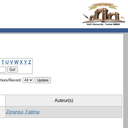
S
T
U
V
W
X
Y
Z
hors/Record:
Auteur(s)
Zerargui, Fatima