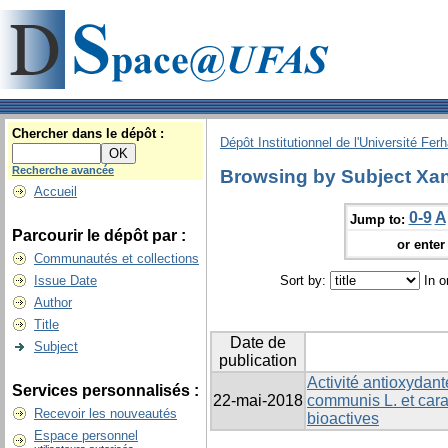
Chercher dans le dépôt :
Dépôt Institutionnel de l'Université Fer
Recherche avancée
Browsing by Subject Xa
Accueil
0-9
A
Jump to:
Parcourir le dépôt par :
or enter 
Communautés et collections
Issue Date
Sort by:
In o
Author
Title
Date de
Subject
publication
Activité antioxydan
Services personnalisés :
22-mai-2018
communis L. et cara
Recevoir les nouveautés
bioactives
Espace personnel