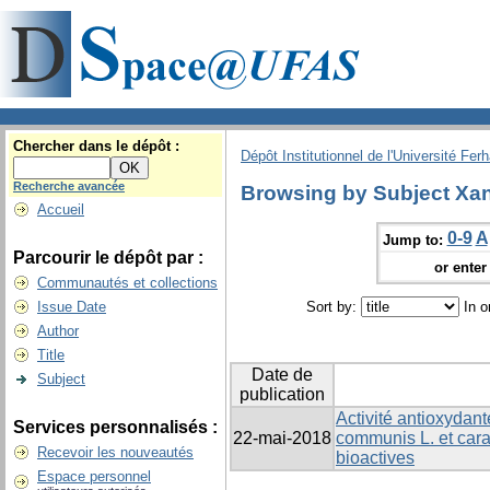
Chercher dans le dépôt :
Dépôt Institutionnel de l'Université Fer
Recherche avancée
Browsing by Subject Xa
Accueil
0-9
A
Jump to:
Parcourir le dépôt par :
or enter 
Communautés et collections
Issue Date
Sort by:
In o
Author
Title
Date de
Subject
publication
Activité antioxydan
Services personnalisés :
22-mai-2018
communis L. et cara
Recevoir les nouveautés
bioactives
Espace personnel