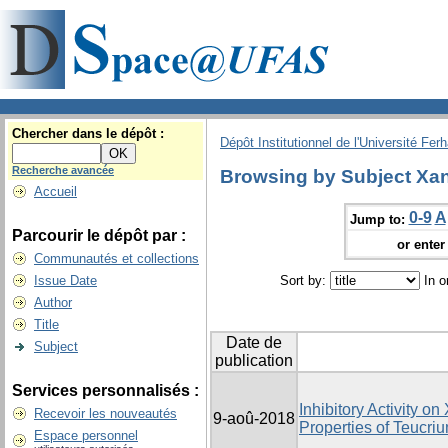
Chercher dans le dépôt :
Dépôt Institutionnel de l'Université Fer
Recherche avancée
Browsing by Subject Xa
Accueil
0-9
A
Jump to:
Parcourir le dépôt par :
or enter 
Communautés et collections
Issue Date
Sort by:
In o
Author
Title
Date de
Subject
publication
Services personnalisés :
Inhibitory Activity o
Recevoir les nouveautés
9-aoû-2018
Properties of Teucriu
Espace personnel