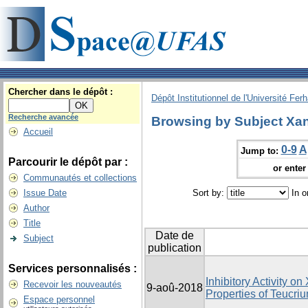
Chercher dans le dépôt :
Dépôt Institutionnel de l'Université Fer
Recherche avancée
Browsing by Subject Xa
Accueil
0-9
A
Jump to:
Parcourir le dépôt par :
or enter 
Communautés et collections
Issue Date
Sort by:
In o
Author
Title
Date de
Subject
publication
Services personnalisés :
Inhibitory Activity o
Recevoir les nouveautés
9-aoû-2018
Properties of Teucriu
Espace personnel