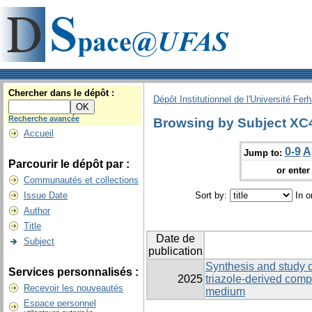
Chercher dans le dépôt :
Dépôt Institutionnel de l'Université Fer
Recherche avancée
Browsing by Subject XC4
Accueil
0-9
A
Jump to:
Parcourir le dépôt par :
or enter 
Communautés et collections
Issue Date
Sort by:
In o
Author
Title
Date de
Subject
publication
Synthesis and study of
Services personnalisés :
2025
triazole-derived com
Recevoir les nouveautés
medium
Espace personnel