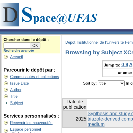
Chercher dans le dépôt :
Dépôt Institutionnel de l'Université Fer
Recherche avancée
Browsing by Subject XC4
Accueil
0-9
A
Jump to:
Parcourir le dépôt par :
or enter 
Communautés et collections
Issue Date
Sort by:
In o
Author
Title
Date de
Subject
publication
Synthesis and study of
Services personnalisés :
2025
triazole-derived com
Recevoir les nouveautés
medium
Espace personnel