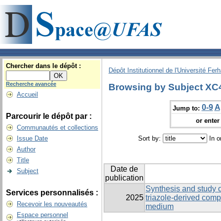
Chercher dans le dépôt :
Dépôt Institutionnel de l'Université Fer
Recherche avancée
Browsing by Subject XC4
Accueil
0-9
A
Jump to:
Parcourir le dépôt par :
or enter 
Communautés et collections
Issue Date
Sort by:
In o
Author
Title
Date de
Subject
publication
Synthesis and study of
Services personnalisés :
2025
triazole-derived com
Recevoir les nouveautés
medium
Espace personnel