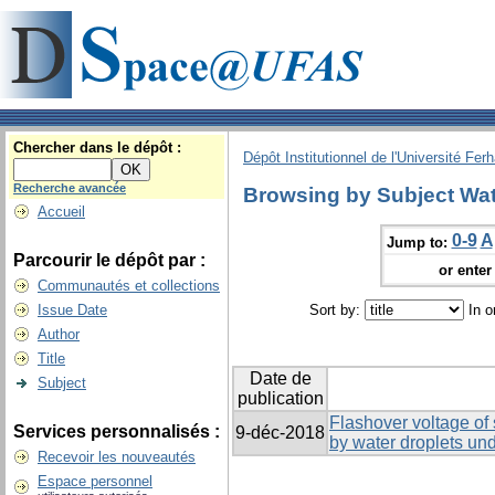
Chercher dans le dépôt :
Dépôt Institutionnel de l'Université Fer
Recherche avancée
Browsing by Subject Wat
Accueil
0-9
A
Jump to:
Parcourir le dépôt par :
or enter 
Communautés et collections
Issue Date
Sort by:
In o
Author
Title
Date de
Subject
publication
Flashover voltage of 
Services personnalisés :
9-déc-2018
by water droplets un
Recevoir les nouveautés
Espace personnel