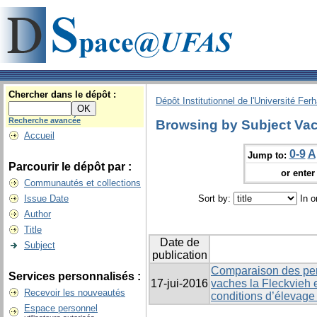
Chercher dans le dépôt :
Dépôt Institutionnel de l'Université Fer
Recherche avancée
Browsing by Subject Va
Accueil
0-9
A
Jump to:
Parcourir le dépôt par :
or enter 
Communautés et collections
Issue Date
Sort by:
In o
Author
Title
Date de
Subject
publication
Comparaison des per
Services personnalisés :
17-jui-2016
vaches la Fleckvieh 
Recevoir les nouveautés
conditions d’élevage
Espace personnel