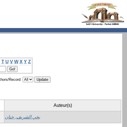
S
T
U
V
W
X
Y
Z
hors/Record:
Auteur(s)
يحي الشريف, حنان