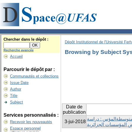
Chercher dans le dépôt :
Dépôt Institutionnel de l'Université Fer
Recherche avancée
Browsing by Subject Sys
Accueil
Parcourir le dépôt par :
Communautés et collections
Issue Date
Author
Title
Subject
Date de
publication
Services personnalisés :
المتوسطةالمؤس : دراسة
3-jui-2018
Recevoir les nouveautés
ض المؤسسات الجزائرية
Espace personnel