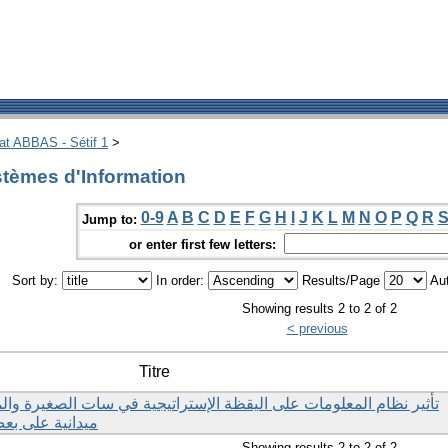
hat ABBAS - Sétif 1
>
tèmes d'Information
0-9
A
B
C
D
E
F
G
H
I
J
K
L
M
N
O
P
Q
R
Jump to:
or enter first few letters:
Sort by:
In order:
Results/Page
Aut
Showing results 2 to 2 of 2
< previous
Titre
تأثير نظام المعلومات على اليقظة الإستراتيجية في سات الصغيرة و
ميدانية على بع
Showing results 2 to 2 of 2