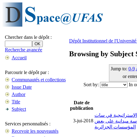
Chercher dans le dépôt :
Dépôt Institutionnel de l'Universi
Recherche avancée
Browsing by Subject 
Accueil
Jump to:
0-9
Parcourir le dépôt par :
or enter
Communautés et collections
Sort by:
In o
Issue Date
Author
Title
Date de
publication
Subject
الإستراتيجية في سات
3-jui-2018
سة ميدانية على بعض
Services personnalisés :
المؤسسات الجزائرية
Recevoir les nouveautés