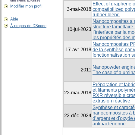
utilisateurs autorisés
Effect of graphene o
Modifier mon profil
3-mai-2018
compatibilized poly
rubber blend
Aide
Nanocomposites a ma
À propos de DSpace
structure lamellaire
10-jui-2023
l’interface par la mo
les propriétés des 
Nanocomposites PP/
17-avr-2018
de la synthèse par v
fonctionnalisation 
Nanopowder engineer
2011
The case of alumin
Préparation et fabr
et filaments polymèr
23-mai-2018
RXR réversible cros
extrusion réactive
Synthèse et caracté
nanocomposites à b
22-déc-2024
d’argent et d'oxyde 
antibactérienne