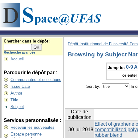
Chercher dans le dépôt :
Dépôt Institutionnel de l'Université Fer
Recherche avancée
Browsing by Subject N
Accueil
0-9
A
Jump to:
Parcourir le dépôt par :
or enter 
Communautés et collections
Issue Date
Sort by:
In o
Author
Title
Subject
Date de
publication
Services personnalisés :
Effect of graphene o
Recevoir les nouveautés
30-jui-2018
compatibilized poly
Espace personnel
rubber blend