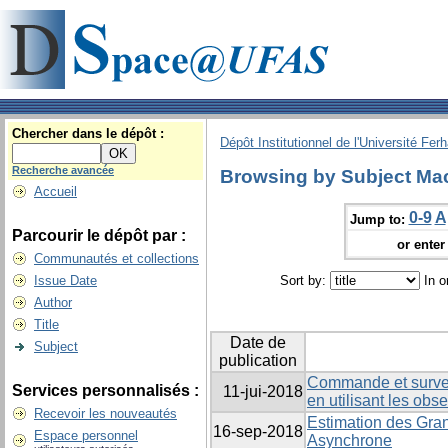
Chercher dans le dépôt :
Dépôt Institutionnel de l'Université Fer
Recherche avancée
Browsing by Subject Ma
Accueil
0-9
A
Jump to:
Parcourir le dépôt par :
or enter 
Communautés et collections
Issue Date
Sort by:
In o
Author
Title
Date de
Subject
publication
Commande et survei
Services personnalisés :
11-jui-2018
en utilisant les obs
Recevoir les nouveautés
Estimation des Gra
16-sep-2018
Espace personnel
Asynchrone