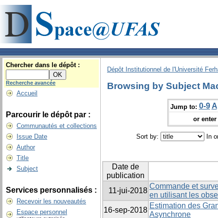
Chercher dans le dépôt :
Dépôt Institutionnel de l'Université Fer
Recherche avancée
Browsing by Subject Ma
Accueil
0-9
A
Jump to:
Parcourir le dépôt par :
or enter 
Communautés et collections
Issue Date
Sort by:
In o
Author
Title
Date de
Subject
publication
Commande et survei
Services personnalisés :
11-jui-2018
en utilisant les obs
Recevoir les nouveautés
Estimation des Gra
16-sep-2018
Espace personnel
Asynchrone