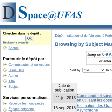
Chercher dans le dépôt :
Dépôt Institutionnel de l'Université Fer
Recherche avancée
Browsing by Subject Ma
Accueil
0-9
A
Jump to:
Parcourir le dépôt par :
or enter 
Communautés et collections
Issue Date
Sort by:
In o
Author
Title
Date de
Subject
publication
Commande et survei
Services personnalisés :
11-jui-2018
en utilisant les obs
Recevoir les nouveautés
Estimation des Gra
16-sep-2018
Espace personnel
Asynchrone