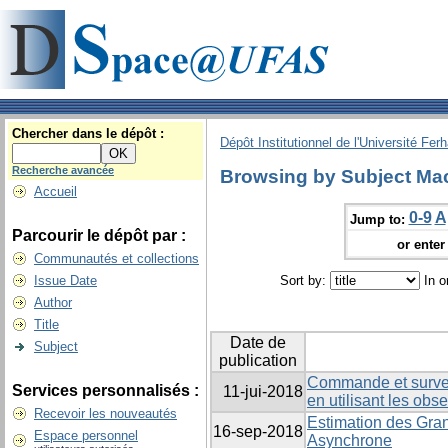
Chercher dans le dépôt :
Dépôt Institutionnel de l'Université Fer
Recherche avancée
Browsing by Subject Ma
Accueil
0-9
A
Jump to:
Parcourir le dépôt par :
or enter 
Communautés et collections
Issue Date
Sort by:
In o
Author
Title
Date de
Subject
publication
Commande et survei
Services personnalisés :
11-jui-2018
en utilisant les obs
Recevoir les nouveautés
Estimation des Gra
16-sep-2018
Espace personnel
Asynchrone