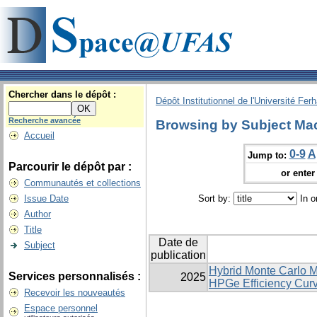
Chercher dans le dépôt :
Dépôt Institutionnel de l'Université Fer
Recherche avancée
Browsing by Subject Ma
Accueil
0-9
A
Jump to:
Parcourir le dépôt par :
or enter 
Communautés et collections
Issue Date
Sort by:
In o
Author
Title
Date de
Subject
publication
Hybrid Monte Carlo 
Services personnalisés :
2025
HPGe Efficiency Curv
Recevoir les nouveautés
Espace personnel