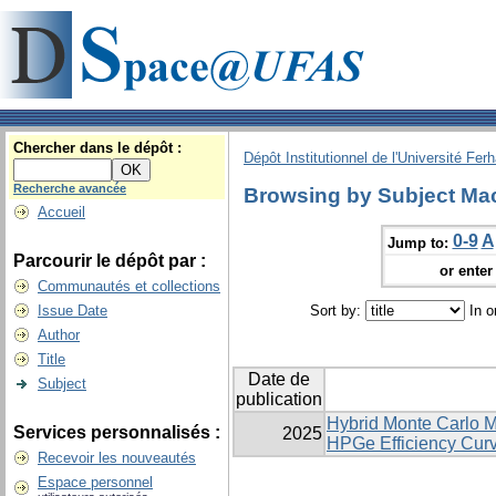
Chercher dans le dépôt :
Dépôt Institutionnel de l'Université Fer
Recherche avancée
Browsing by Subject Ma
Accueil
0-9
A
Jump to:
Parcourir le dépôt par :
or enter 
Communautés et collections
Issue Date
Sort by:
In o
Author
Title
Date de
Subject
publication
Hybrid Monte Carlo 
Services personnalisés :
2025
HPGe Efficiency Curv
Recevoir les nouveautés
Espace personnel