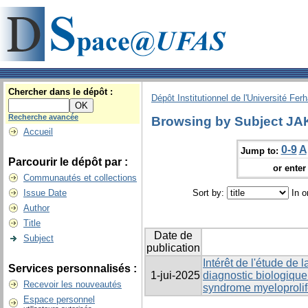
Chercher dans le dépôt :
Dépôt Institutionnel de l'Université Fer
Recherche avancée
Browsing by Subject JA
Accueil
0-9
A
Jump to:
Parcourir le dépôt par :
or enter 
Communautés et collections
Issue Date
Sort by:
In o
Author
Title
Date de
Subject
publication
Intérêt de l'étude de
Services personnalisés :
1-jui-2025
diagnostic biologique
Recevoir les nouveautés
syndrome myeloprolife
Espace personnel