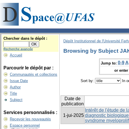
Chercher dans le dépôt :
Dépôt Institutionnel de l'Université Fer
Recherche avancée
Browsing by Subject JA
Accueil
0-9
A
Jump to:
Parcourir le dépôt par :
or enter 
Communautés et collections
Issue Date
Sort by:
In o
Author
Title
Date de
Subject
publication
Intérêt de l'étude de
Services personnalisés :
1-jui-2025
diagnostic biologique
Recevoir les nouveautés
syndrome myeloprolife
Espace personnel