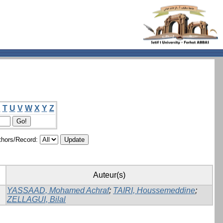
S
T
U
V
W
X
Y
Z
hors/Record:
Auteur(s)
YASSAAD, Mohamed Achraf
;
TAIRI, Houssemeddine
;
ZELLAGUI, Bilal