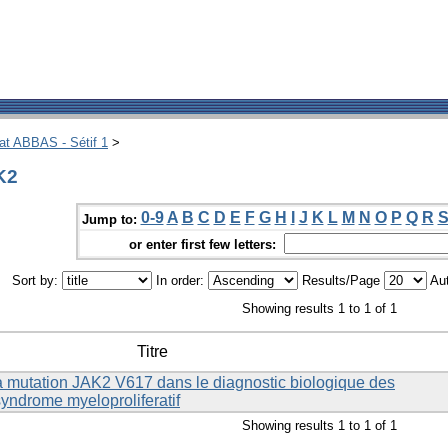
hat ABBAS - Sétif 1
>
K2
0-9
A
B
C
D
E
F
G
H
I
J
K
L
M
N
O
P
Q
R
Jump to:
or enter first few letters:
Sort by:
In order:
Results/Page
Aut
Showing results 1 to 1 of 1
Titre
 la mutation JAK2 V617 dans le diagnostic biologique des
syndrome myeloproliferatif
Showing results 1 to 1 of 1