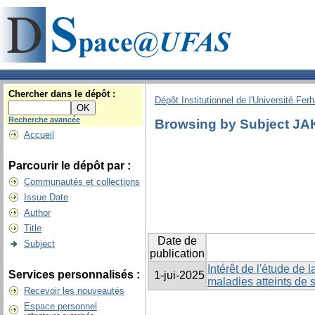
Chercher dans le dépôt :
Dépôt Institutionnel de l'Université Fer
Recherche avancée
Browsing by Subject JA
Accueil
Parcourir le dépôt par :
Communautés et collections
Issue Date
Author
Title
Date de
Subject
publication
Intérêt de l'étude de
Services personnalisés :
1-jui-2025
maladies atteints de 
Recevoir les nouveautés
Espace personnel