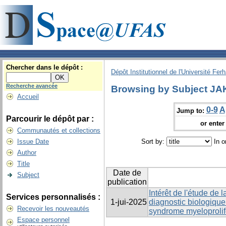
Chercher dans le dépôt :
Dépôt Institutionnel de l'Université Fer
Recherche avancée
Browsing by Subject JA
Accueil
0-9
A
Jump to:
Parcourir le dépôt par :
or enter 
Communautés et collections
Issue Date
Sort by:
In o
Author
Title
Date de
Subject
publication
Intérêt de l'étude de
Services personnalisés :
1-jui-2025
diagnostic biologique
Recevoir les nouveautés
syndrome myeloprolife
Espace personnel