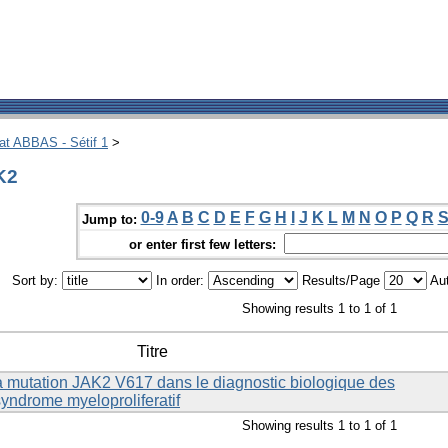
hat ABBAS - Sétif 1
>
K2
0-9
A
B
C
D
E
F
G
H
I
J
K
L
M
N
O
P
Q
R
Jump to:
or enter first few letters:
Sort by:
In order:
Results/Page
Aut
Showing results 1 to 1 of 1
Titre
 la mutation JAK2 V617 dans le diagnostic biologique des
syndrome myeloproliferatif
Showing results 1 to 1 of 1