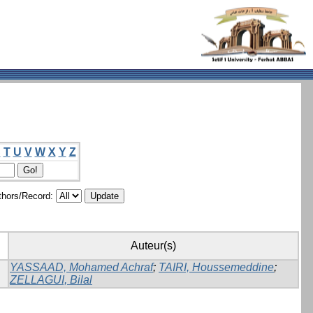
S
T
U
V
W
X
Y
Z
hors/Record:
Auteur(s)
YASSAAD, Mohamed Achraf
;
TAIRI, Houssemeddine
;
ZELLAGUI, Bilal