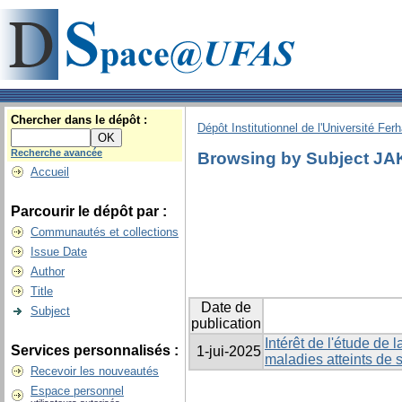
Chercher dans le dépôt :
Dépôt Institutionnel de l'Université Fer
Recherche avancée
Browsing by Subject JA
Accueil
Parcourir le dépôt par :
Communautés et collections
Issue Date
Author
Title
Date de
Subject
publication
Intérêt de l'étude de
Services personnalisés :
1-jui-2025
maladies atteints de 
Recevoir les nouveautés
Espace personnel