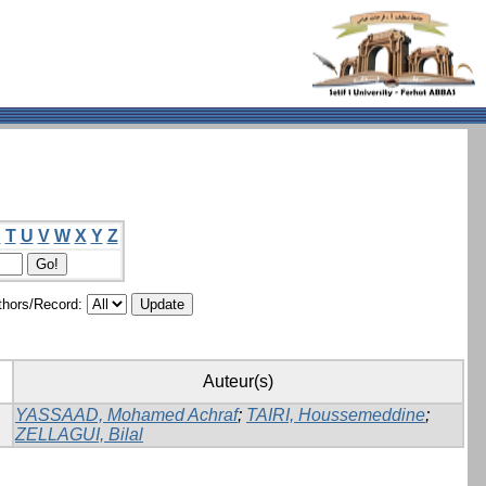
S
T
U
V
W
X
Y
Z
hors/Record:
Auteur(s)
YASSAAD, Mohamed Achraf
;
TAIRI, Houssemeddine
;
ZELLAGUI, Bilal