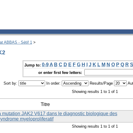
hat ABBAS - Sétif 1
>
K2
0-9
A
B
C
D
E
F
G
H
I
J
K
L
M
N
O
P
Q
R
Jump to:
or enter first few letters:
Sort by:
In order:
Results/Page
Aut
Showing results 1 to 1 of 1
Titre
 la mutation JAK2 V617 dans le diagnostic biologique des
syndrome myeloproliferatif
Showing results 1 to 1 of 1