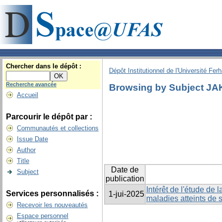
Chercher dans le dépôt :
Dépôt Institutionnel de l'Université Fer
Recherche avancée
Browsing by Subject JA
Accueil
Parcourir le dépôt par :
Communautés et collections
Issue Date
Author
Title
Date de
Subject
publication
Intérêt de l'étude de
Services personnalisés :
1-jui-2025
maladies atteints de 
Recevoir les nouveautés
Espace personnel