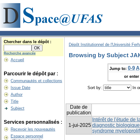
Chercher dans le dépôt :
Dépôt Institutionnel de l'Université Fer
Recherche avancée
Browsing by Subject JA
Accueil
0-9
A
Jump to:
Parcourir le dépôt par :
or enter 
Communautés et collections
Issue Date
Sort by:
In o
Author
Title
Date de
Subject
publication
Intérêt de l'étude de
Services personnalisés :
1-jui-2025
diagnostic biologique
Recevoir les nouveautés
syndrome myeloprolife
Espace personnel