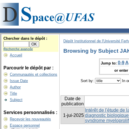
Chercher dans le dépôt :
Dépôt Institutionnel de l'Université Fer
Recherche avancée
Browsing by Subject JA
Accueil
0-9
A
Jump to:
Parcourir le dépôt par :
or enter 
Communautés et collections
Issue Date
Sort by:
In o
Author
Title
Date de
Subject
publication
Intérêt de l'étude de
Services personnalisés :
1-jui-2025
diagnostic biologique
Recevoir les nouveautés
syndrome myeloprolife
Espace personnel