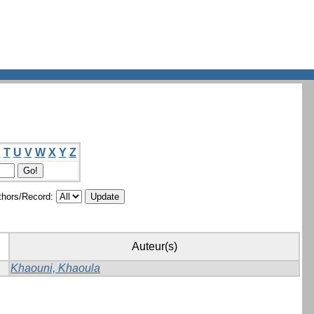
S
T
U
V
W
X
Y
Z
hors/Record:
Auteur(s)
Khaouni, Khaoula