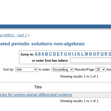
hat ABBAS - Sétif 1
>
ated periodic solutions non-algebraic
0-9
A
B
C
D
E
F
G
H
I
J
K
L
M
N
O
P
Q
R
Jump to:
or enter first few letters:
Sort by:
In order:
Results/Page
Aut
Showing results 1 to 1 of 1
Titre
cles for somes planar differential systems
Showing results 1 to 1 of 1