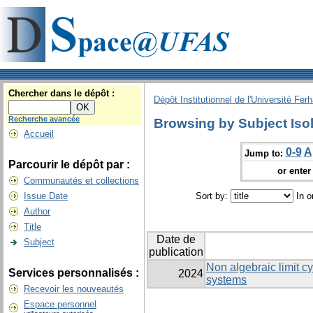
Chercher dans le dépôt :
Dépôt Institutionnel de l'Université Fer
Recherche avancée
Browsing by Subject Isol
Accueil
0-9
A
Jump to:
Parcourir le dépôt par :
or enter 
Communautés et collections
Issue Date
Sort by:
In o
Author
Title
Date de
Subject
publication
Non algebraic limit cy
Services personnalisés :
2024
systems
Recevoir les nouveautés
Espace personnel