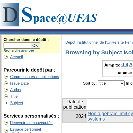
Chercher dans le dépôt :
Dépôt Institutionnel de l'Université Fer
Recherche avancée
Browsing by Subject Isol
Accueil
0-9
A
Jump to:
Parcourir le dépôt par :
or enter 
Communautés et collections
Issue Date
Sort by:
In o
Author
Title
Date de
Subject
publication
Non algebraic limit cy
Services personnalisés :
2024
systems
Recevoir les nouveautés
Espace personnel