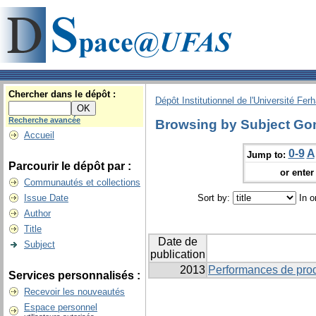
Chercher dans le dépôt :
Dépôt Institutionnel de l'Université Fer
Recherche avancée
Browsing by Subject Go
Accueil
0-9
A
Jump to:
Parcourir le dépôt par :
or enter 
Communautés et collections
Issue Date
Sort by:
In o
Author
Title
Date de
Subject
publication
2013
Performances de prod
Services personnalisés :
Recevoir les nouveautés
Espace personnel