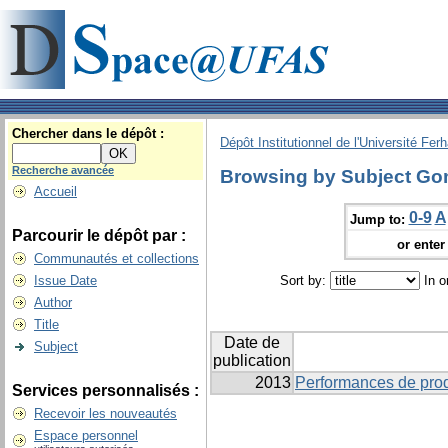
Chercher dans le dépôt :
Dépôt Institutionnel de l'Université Fer
Recherche avancée
Browsing by Subject Go
Accueil
0-9
A
Jump to:
Parcourir le dépôt par :
or enter 
Communautés et collections
Issue Date
Sort by:
In o
Author
Title
Date de
Subject
publication
2013
Performances de prod
Services personnalisés :
Recevoir les nouveautés
Espace personnel