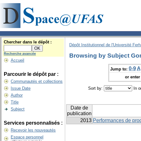
Chercher dans le dépôt :
Dépôt Institutionnel de l'Université Fer
Recherche avancée
Browsing by Subject Go
Accueil
0-9
A
Jump to:
Parcourir le dépôt par :
or enter 
Communautés et collections
Issue Date
Sort by:
In o
Author
Title
Date de
Subject
publication
2013
Performances de prod
Services personnalisés :
Recevoir les nouveautés
Espace personnel