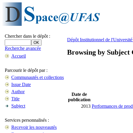
Chercher dans le dépôt :
Dépôt Institutionnel de l'Universi
Recherche avancée
Browsing by Subject
Accueil
Parcourir le dépôt par :
Communautés et collections
Issue Date
Author
Date de
Title
publication
Subject
2013
Performances de produ
Services personnalisés :
Recevoir les nouveautés