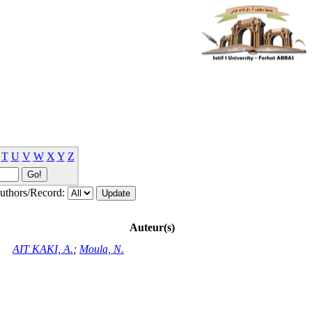
T
U
V
W
X
Y
Z
thors/Record:
Auteur(s)
AIT KAKI, A.
;
Moula, N.