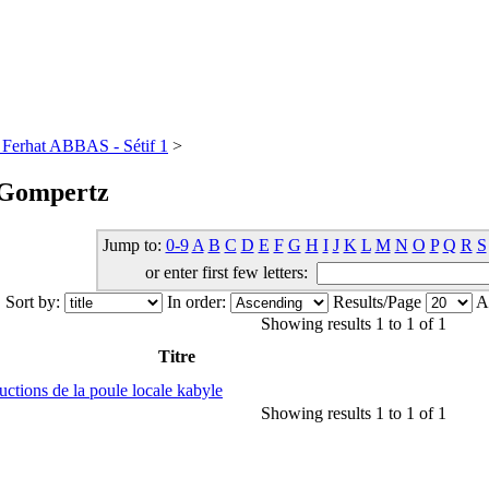
té Ferhat ABBAS - Sétif 1
>
 Gompertz
Jump to:
0-9
A
B
C
D
E
F
G
H
I
J
K
L
M
N
O
P
Q
R
S
or enter first few letters:
Sort by:
In order:
Results/Page
Au
Showing results 1 to 1 of 1
Titre
ctions de la poule locale kabyle
Showing results 1 to 1 of 1