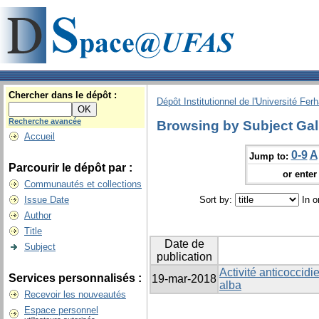
Chercher dans le dépôt :
Dépôt Institutionnel de l'Université Fer
Recherche avancée
Browsing by Subject Gal
Accueil
0-9
A
Jump to:
Parcourir le dépôt par :
or enter 
Communautés et collections
Issue Date
Sort by:
In o
Author
Title
Date de
Subject
publication
Activité anticoccidi
Services personnalisés :
19-mar-2018
alba
Recevoir les nouveautés
Espace personnel