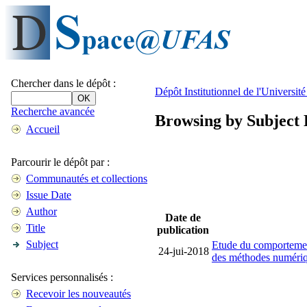
Chercher dans le dépôt :
Dépôt Institutionnel de l'Universi
Recherche avancée
Browsing by Subject
Accueil
Parcourir le dépôt par :
Communautés et collections
Issue Date
Author
Date de
Title
publication
Subject
Etude du comportement
24-jui-2018
des méthodes numérique
Services personnalisés :
Recevoir les nouveautés