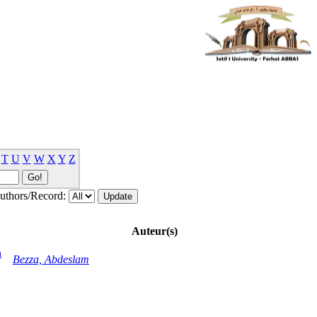
T
U
V
W
X
Y
Z
thors/Record:
Auteur(s)
n
Bezza, Abdeslam