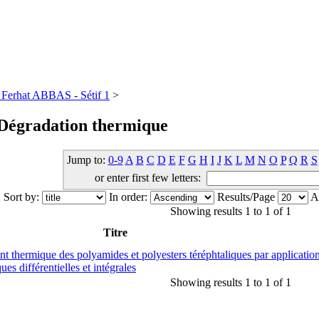
té Ferhat ABBAS - Sétif 1
>
 Dégradation thermique
Jump to:
0-9
A
B
C
D
E
F
G
H
I
J
K
L
M
N
O
P
Q
R
S
or enter first few letters:
Sort by:
In order:
Results/Page
Au
Showing results 1 to 1 of 1
Titre
 thermique des polyamides et polyesters téréphtaliques par applicatio
s différentielles et intégrales
Showing results 1 to 1 of 1