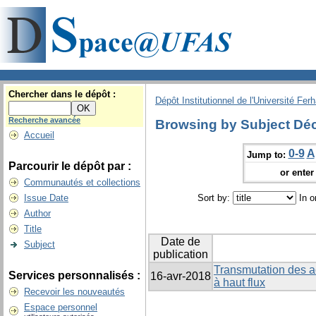
Chercher dans le dépôt :
Dépôt Institutionnel de l'Université Fer
Recherche avancée
Browsing by Subject Déc
Accueil
0-9
A
Jump to:
Parcourir le dépôt par :
or enter 
Communautés et collections
Issue Date
Sort by:
In o
Author
Title
Date de
Subject
publication
Transmutation des a
Services personnalisés :
16-avr-2018
à haut flux
Recevoir les nouveautés
Espace personnel