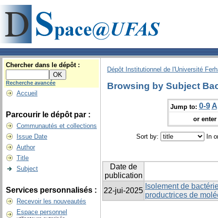
Chercher dans le dépôt :
Dépôt Institutionnel de l'Université Fer
Recherche avancée
Browsing by Subject Bac
Accueil
0-9
A
Jump to:
Parcourir le dépôt par :
or enter 
Communautés et collections
Issue Date
Sort by:
In o
Author
Title
Date de
Subject
publication
Isolement de bactérie
Services personnalisés :
22-jui-2025
productrices de molé
Recevoir les nouveautés
Espace personnel