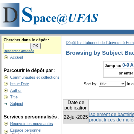
Chercher dans le dépôt :
Dépôt Institutionnel de l'Université Fer
Recherche avancée
Browsing by Subject Bac
Accueil
0-9
A
Jump to:
Parcourir le dépôt par :
or enter 
Communautés et collections
Issue Date
Sort by:
In o
Author
Title
Date de
Subject
publication
Isolement de bactérie
Services personnalisés :
22-jui-2025
productrices de molé
Recevoir les nouveautés
Espace personnel