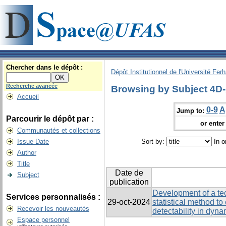
Chercher dans le dépôt :
Dépôt Institutionnel de l'Université Fer
Recherche avancée
Browsing by Subject 4
Accueil
0-9
A
Jump to:
Parcourir le dépôt par :
or enter 
Communautés et collections
Issue Date
Sort by:
In o
Author
Title
Date de
Subject
publication
Development of a te
Services personnalisés :
29-oct-2024
statistical method t
Recevoir les nouveautés
detectability in dyn
Espace personnel