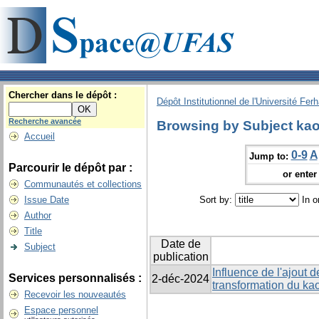
Chercher dans le dépôt :
Dépôt Institutionnel de l'Université Fer
Recherche avancée
Browsing by Subject kaol
Accueil
0-9
A
Jump to:
Parcourir le dépôt par :
or enter 
Communautés et collections
Issue Date
Sort by:
In o
Author
Title
Date de
Subject
publication
Influence de l'ajout 
Services personnalisés :
2-déc-2024
transformation du kao
Recevoir les nouveautés
Espace personnel