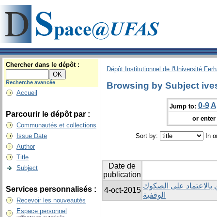
Chercher dans le dépôt :
Dépôt Institutionnel de l'Université Fer
Recherche avancée
Browsing by Subject ive
Accueil
0-9
A
Jump to:
Parcourir le dépôt par :
or enter 
Communautés et collections
Issue Date
Sort by:
In o
Author
Title
Date de
Subject
publication
 بالاعتماد على الصكوك
Services personnalisés :
4-oct-2015
الوقفية
Recevoir les nouveautés
Espace personnel