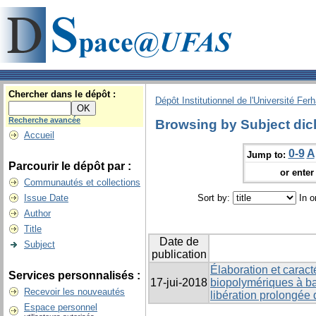
Chercher dans le dépôt :
Dépôt Institutionnel de l'Université Fer
Recherche avancée
Browsing by Subject dic
Accueil
0-9
A
Jump to:
Parcourir le dépôt par :
or enter 
Communautés et collections
Issue Date
Sort by:
In o
Author
Title
Date de
Subject
publication
Élaboration et caract
Services personnalisés :
17-jui-2018
biopolymériques à ba
Recevoir les nouveautés
libération prolongée
Espace personnel