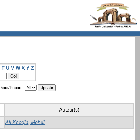
S
T
U
V
W
X
Y
Z
hors/Record:
Auteur(s)
Ali Khodja, Mehdi