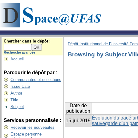
Chercher dans le dépôt :
Dépôt Institutionnel de l'Université Fer
Recherche avancée
Browsing by Subject Vill
Accueil
Parcourir le dépôt par :
Communautés et collections
Issue Date
Author
Title
Date de
Subject
publication
Évolution du tracé urb
Services personnalisés :
15-jui-2019
sauvegarde d'un patr
Recevoir les nouveautés
Espace personnel