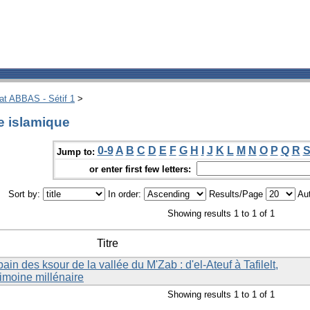
hat ABBAS - Sétif 1
>
e islamique
0-9
A
B
C
D
E
F
G
H
I
J
K
L
M
N
O
P
Q
R
Jump to:
or enter first few letters:
Sort by:
In order:
Results/Page
Aut
Showing results 1 to 1 of 1
Titre
ain des ksour de la vallée du M'Zab : d'el-Ateuf à Tafilelt,
imoine millénaire
Showing results 1 to 1 of 1