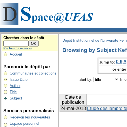
Chercher dans le dépôt :
Dépôt Institutionnel de l'Université Fer
Recherche avancée
Browsing by Subject Ke
Accueil
0-9
A
Jump to:
Parcourir le dépôt par :
or enter 
Communautés et collections
Issue Date
Sort by:
In o
Author
Title
Date de
Subject
publication
24-mai-2018
Etude des lamproïte
Services personnalisés :
Recevoir les nouveautés
Espace personnel