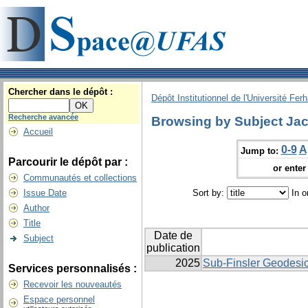
Chercher dans le dépôt :
Dépôt Institutionnel de l'Université Fer
Recherche avancée
Browsing by Subject Ja
Accueil
0-9
A
Jump to:
Parcourir le dépôt par :
or enter 
Communautés et collections
Issue Date
Sort by:
In o
Author
Title
Date de
Subject
publication
2025
Sub-Finsler Geodesi
Services personnalisés :
Recevoir les nouveautés
Espace personnel