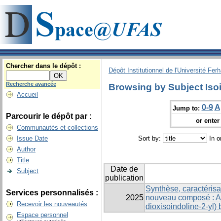
Chercher dans le dépôt :
Dépôt Institutionnel de l'Université Fer
Recherche avancée
Browsing by Subject Isoi
Accueil
0-9
A
Jump to:
Parcourir le dépôt par :
or enter 
Communautés et collections
Issue Date
Sort by:
In o
Author
Title
Date de
Subject
publication
Synthèse, caractérisa
Services personnalisés :
2025
nouveau composé : Ac
Recevoir les nouveautés
dioxisoindoline-2-yl)
Espace personnel