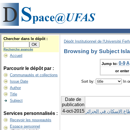
Chercher dans le dépôt :
Dépôt Institutionnel de l'Université Fer
Recherche avancée
Browsing by Subject Isl
Accueil
0-9
A
Jump to:
Parcourir le dépôt par :
or enter 
Communautés et collections
Issue Date
Sort by:
In o
Author
Title
Date de
Subject
publication
4-oct-2015
اع الإسكان في الجزائر
Services personnalisés :
Recevoir les nouveautés
Espace personnel