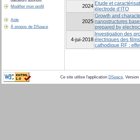
utilisateurs autorisés
Etude et caractérisa
2024
Modifier mon profil
électrode d’ITO
Growth and character
Aide
2025
nanostructures base
À propos de DSpace
prepared by electro
Investigation des pro
4-jui-2018
électriques des film
cathodique RF : effet
Ce site utilise l'application
DSpace
, Version