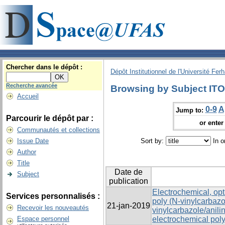
Chercher dans le dépôt :
Dépôt Institutionnel de l'Université Fer
Recherche avancée
Browsing by Subject ITO
Accueil
0-9
A
Jump to:
Parcourir le dépôt par :
or enter 
Communautés et collections
Issue Date
Sort by:
In o
Author
Title
Date de
Subject
publication
Electrochemical, opt
Services personnalisés :
poly (N-vinylcarbazo
21-jan-2019
Recevoir les nouveautés
vinylcarbazole/anili
Espace personnel
electrochemical pol