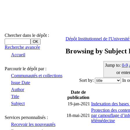
Chercher dans le dépôt :
Dépôt Institutionnel de l'Universi
Recherche avancée
Browsing by Subjec
Accueil
Jump to:
0-9
Parcourir le dépôt par :
or enter
Communautés et collections
Sort by:
In o
Issue Date
Author
Date de
Title
publication
Subject
19-jan-2021
Indexation des bases
Protection des conte
18-mai-2021
par camouflage d’info
Services personnalisés :
télémédecine
Recevoir les nouveautés